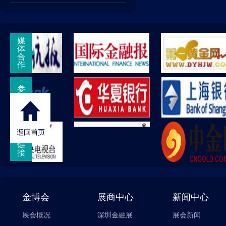
媒
体
合
作
参
展
商
友
情
链
接
金博会
展商中心
新闻中心
展会概况
深圳金融展
展会新闻