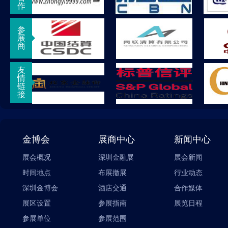
作
参
展
商
友
情
链
接
金博会
展商中心
新闻中心
展会概况
深圳金融展
展会新闻
时间地点
布展撤展
行业动态
深圳金博会
酒店交通
合作媒体
展区设置
参展指南
展览日程
参展单位
参展范围