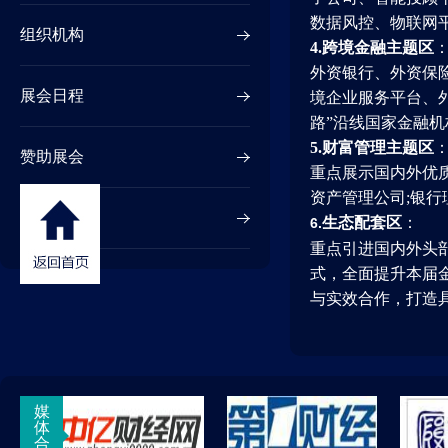
数据风控、物联网
组织机构
4.
跨境金融主题区
外资银行、外资保
展会日程
境企业服务平台、
路”沿线国家金融
5.
财富管理主题区
赞助展会
重点展示国内外优质
资产管理公司;银
赞助论坛
生态配套区
：
6.
重点引进国内外头
式，全面提升本届
与实效合作，打造
媒
体
合