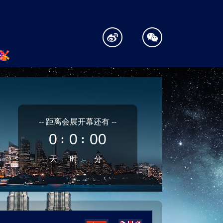
-- 距离会展开幕还有 --
0
0
00
：
：
天
时
分