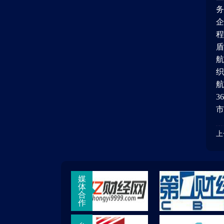
务
企
程
盾
航
织
航
3
市
上
媒
体
合
作