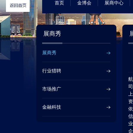
首页
金博会
展商中心
展商秀
展商秀
行业猎聘
航
司
市场推广
上
资
金融科技
依
信
业
企