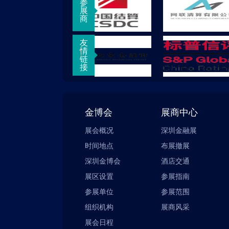
参
展
商
友
情
链
接
金博会
展商中心
展会概况
深圳金融展
时间地点
布展撤展
深圳金博会
酒店交通
展区设置
参展指南
参展单位
参展范围
组织机构
展商风采
展会日程