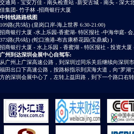
交通局 - 宝安万佳 - 南头检查站 -新安古城 - 南头 - 深大北
佳集团- 竹子林 -招商银行大厦
中转线路
路线图
109路(共5站) (皇岗口岸-海上世界 6:30-21:00)
招商银行大厦 -水上乐园-香蜜湖- 特区报社 -中海华庭- 
373路(共6站) (蛇口渔港-布吉康桥花园(宝鼎威) )
招商银行大厦 - 水上乐园 - 香蜜湖 - 特区报社 - 投资大厦 
广州到达深圳会展中心自驾车:
从广州上广深高速公路，到深圳过同乐关后继续向深圳
福田出口下高速公路，按路标指示到滨海大道，向"罗湖
方的深圳会展中心了，左转上益田路，到下一个路口右