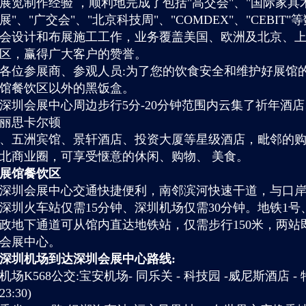
展览制作经验 ，顺利地完成了包括"高交会"、"国际家具
展"、"广交会"、"北京科技周"、"COMDEX"、"CEB
会设计和布展施工工作，业务覆盖美国、欧洲及北京、
区，赢得广大客户的赞誉。
各位参展商、参观人员:为了您的饮食安全和维护好展馆
馆餐饮区以外的黑饭盒。
深圳会展中心周边步行5分-20分钟范围内云集了祈年酒
丽思卡尔顿
、五洲宾馆、景轩酒店、投资大厦等星级酒店，毗邻的购物公
北商业圈，可享受惬意的休闲、购物、 美食。
展馆餐饮区
深圳会展中心交通快捷便利，南邻滨河快速干道，与口
深圳火车站仅需15分钟、深圳机场仅需30分钟。地铁1
政地下通道可从馆内直达地铁站，仅需步行150米，两
会展中心。
深圳机场到达深圳会展中心路线:
机场K568公交:宝安机场- 同乐关 - 科技园 -威尼斯酒店 - 特
23:30)