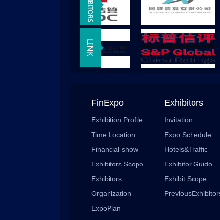
FinExpo
Exhibitors
Exhibition Profile
Invitation
Time Location
Expo Schedule
Financial-show
Hotels&Traffic
Exhibitors Scope
Exhibitor Guide
Exhibitors
Exhibit Scope
Organization
PreviousExhibitor
ExpoPlan