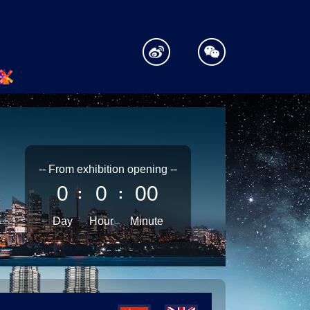
-- From exhibition opening --
0
0
00
：
：
Day
Hour
Minute