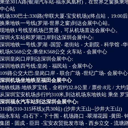
乘坐301A路(银湖汽车站-福永凤凰村)，在世界之窗换乘
中心站
机场330巴士:330路(华联大厦-宝安机场)(终点站，19:
换乘地铁一号线(罗湖-世界之窗)到达会展中心站。
现地铁1号线至机场已贯通，可从机场直达会展中心。
深圳火车站和罗湖口岸到达深圳会展中心:
深圳地铁一号线:罗湖 -国贸- 老街站 - 大剧院 - 科学馆 -华
机场K568公交:乘坐K568公交 火车站 - 会展中心
深圳皇岗口岸到达深圳会展中心:
深圳地铁四号线:皇岗 - 福民站 - 会展中心
109路公交大巴:皇岗口岸 - 联合广场 -世纪广场- 会展中心
深圳机场坐地铁至福田会展中心
地铁线路:地铁罗宝线，全程约32.8公里 / 票价:8元 / 大
从深圳宝安机场步行约310米,到达机场东地铁站 乘坐 罗
深圳福永汽车站到达深圳会展中心:
310路(310-315环线)(共30站) (沙井大王山--沙井大王山)
福永车站 -白石下 - 下十围 - 机场路口 -翠湖花园 -黄田- 钟
集团 - 固戍 - 臣田 -宝安农贸批发市场 - 西乡立交 - 流塘路口