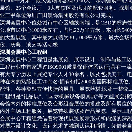
30,000平方米，最大会场可容纳3,000人。深圳会展
展馆、25个会议厅、3大餐饮区及优良的配套服务。深
业三甲单位深圳广田装饰集团股份有限公司完成。
深圳会展中心位处城市中心区轴线南端，是CBD的标志性
公地市民中心1000米左右，占地22万平方米，东西长54
的大型展览，其中最大展馆为30，000平方米，最大会场
仪、庆典、演艺等活动极
深圳会展中心工程组
深圳会展中心工程组是集展览、展示设计，制作与施工以
工程行业中首家通过ISO9001质量保证体系认证;具有
有大专学历以上展览专业人才30余名，以及包括美工、
种在内的熟练技工70余名;拥有包括2000套国际标准展
配件、各种类型方便快捷的展具、展览器材;以及一整套
工程组是"礼品展"、"国际机械设备模具展"等大型展会
会馆内外的标准展位及变形组合展位的搭建及所有展位的
内外主场工程服务、展览特殊装修及产品展览、展示工
会展中心工程组凭借着对现代展览展示形式和内涵的深
对展示设计文化、设计艺术的独到认识和感悟，凭借着