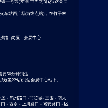
地铁一号线(罗湖-世界之窗),抵达会展
00后火车站西广场为终点站)，在竹子林
强路- 岗厦 - 会展中心
约需要50分钟到达
宝线(坐22站)到达会展中心站下。
屋 - 鹤州路口 -商贸城- 三围 - 南太
 - 西乡 - 上川路口 - 裕安路口 - 区