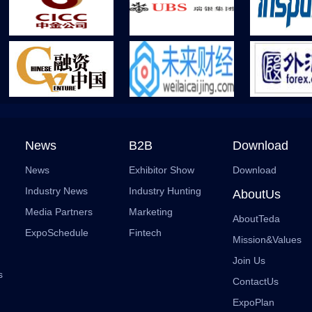
News
B2B
Download
News
Exhibitor Show
Download
Industry News
Industry Hunting
AboutUs
Media Partners
Marketing
AboutTeda
ExpoSchedule
Fintech
Mission&Values
Join Us
s
ContactUs
ExpoPlan